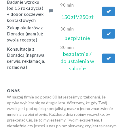
Badanie wzroku
90 min
(od 15 roku życia)
+ dobór soczewek
150 zł*/250 zł
kontaktowych
Zakup okularów z
30 min
Doradcą (mam już
bezpłatnie
swoją receptę)
30 min
Konsultacja z
bezpłatnie /
Doradcą (naprawa,
do ustalenia w
serwis, reklamacja,
rozmowa)
salonie
O NAS
W naszej firmie od ponad 30 lat jesteśmy przekonani, że
optyka wybiera się na długie lata. Wierzymy, że gdy Twój
wzrok jest pod opieką specjalisty, masz o jedno zmartwienie
mniej na swojej głowie. Każdego dnia robimy wszystko, by
przekonać Cię, że to my jesteśmy Twoim ekspertem. I
niezależnie czy jesteś u nas po raz pierwszy, czy jesteś naszym