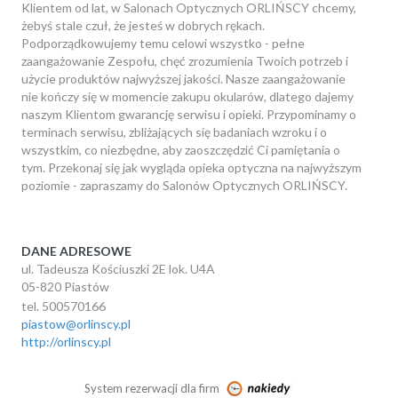
Klientem od lat, w Salonach Optycznych ORLIŃSCY chcemy,
żebyś stale czuł, że jesteś w dobrych rękach.
Podporządkowujemy temu celowi wszystko - pełne
zaangażowanie Zespołu, chęć zrozumienia Twoich potrzeb i
użycie produktów najwyższej jakości. Nasze zaangażowanie
nie kończy się w momencie zakupu okularów, dlatego dajemy
naszym Klientom gwarancję serwisu i opieki. Przypominamy o
terminach serwisu, zbliżających się badaniach wzroku i o
wszystkim, co niezbędne, aby zaoszczędzić Ci pamiętania o
tym. Przekonaj się jak wygląda opieka optyczna na najwyższym
poziomie - zapraszamy do Salonów Optycznych ORLIŃSCY.
DANE ADRESOWE
ul. Tadeusza Kościuszki 2E lok. U4A
05-820 Piastów
tel. 500570166
piastow@orlinscy.pl
http://orlinscy.pl
System rezerwacji dla firm